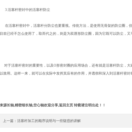
3.活塞杆密封中的活塞杆防尘
在活塞杆密封中，活塞杆分防尘也要重视。传统方法，是使用无骨架的防尘圈，但
目前已经不怎么使用了，取而代之的，则是为双唇形防尘圈，因为它既可以防尘，又
对于活塞杆密封的重要性，以及O形密封圈的应用场合，还有就是活塞杆防尘，大
以致用。这样一来，就可以在实际中发挥其应有的作用，并透彻和深入到活塞杆密封
来源
长轴
,
精密细长轴
,
空心轴
欢迎分享,
返回主页
转载请注明出处！！
上一篇：
活塞杆加工的顺序说明与一些疑惑的讲解